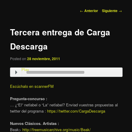
al
Navegación
←
Anterior
Siguiente
→
de
contenido
entradas
Tercera entrega de Carga
principal
Descarga
Posted on
28 noviembre, 2011
Play
Escúchalo en scannerFM
Pregunta-concurso :
… ¿“El” netlabel o “La” netlabel? Enviad vuestras propuestas al
twitter del programa :
https://twitter.com/CargaDescarga
Nuevos Clásicos. Artistas :
Beak>
http://freemusicarchive.org/music/Beak/