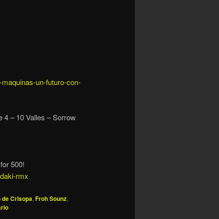
y-maquinas-un-futuro-con-
e 4 – 10 Valles – Sorrow
for 500!
-daki-rmx
o de Crisopa
,
Froh Sounz
,
rio