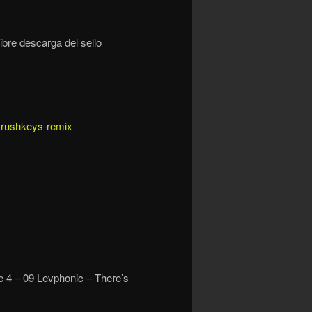
bre descarga del sello
-rushkeys-remix
e 4 – 09 Levphonic – There’s