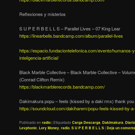
Reflexiones y misterios
S U P E R B E L L S – Parallel Lives – 07 King Lear
https://linearbells.bandcamp.com/album/parallel-lives
https://espacio.fundaciontelefonica.com/evento/humanos-
inteligencia-artificial/
Black Marble Collective – Black Marble Collective – Volum
(Conrad Clifton Remix)
https://blackmarblerecords.bandcamp.com/
Dakimakura popu – feels (kissed by a daki rmx) thank you 
https://soundcloud.com/dakiharem/popu-feels-kissed-by-a
Publicado en
radio
|
Etiquetado
Carga Descarga
,
Dakimakura
,
Diari
Levphonic
,
Lory Money
,
radio
,
S U P E R B E L L S
|
Deja un comenta