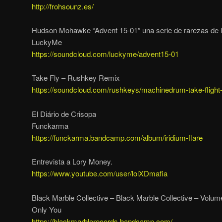
http://frohsounz.es/
Hudson Mohawke “Advent 15-01” una serie de rarezas de li
LuckyMe
https://soundcloud.com/luckyme/advent15-01
Take Fly – Rushkey Remix
https://soundcloud.com/rushkeys/machinedrum-take-flight
El Diário de Crisopa
Funckarma
https://funckarma.bandcamp.com/album/iridium-flare
Entrevista a Lory Money.
https://www.youtube.com/user/lolXDmafia
Black Marble Collective – Black Marble Collective – Volum
Only You
https://blackmarblerecords.bandcamp.com/